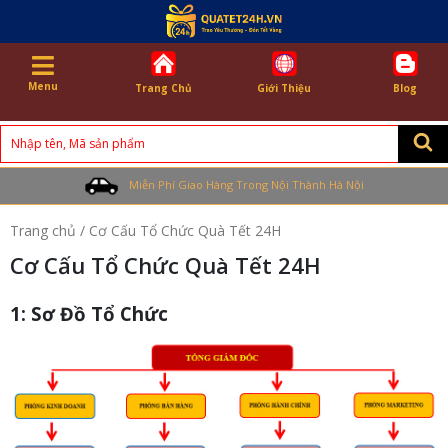
Menu
Trang Chủ
Giới Thiệu
Blog
Search
for:
Miễn Phí Giao Hàng Trong Nội Thành Hà Nội
Trang chủ
/ Cơ Cấu Tổ Chức Quà Tết 24H
Cơ Cấu Tổ Chức Quà Tết 24H
1: Sơ Đồ Tổ Chức