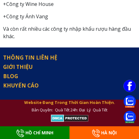
+Công ty Wine House
+Công ty Ánh Vang
Và còn rất nhiều các công ty nhập khẩu rượu hàng đầu
khác.
THÔNG TIN LIÊN HỆ
GIỚI THIỆU
BLOG
KHUYẾN CÁO
Website Đang Trong Thời Gian Hoàn Thiện.
Bản Quyền: Quà Tết 24h: Đại Lý Quà Tết
HỒ CHÍ MINH
HÀ NỘI