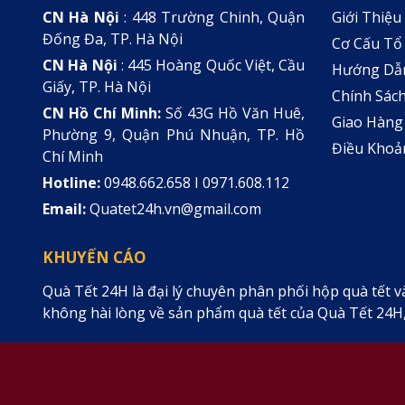
CN Hà Nội
: 448 Trường Chinh, Quận
Giới Thiệu
Đống Đa, TP. Hà Nội
Cơ Cấu Tổ
CN Hà Nội
: 445 Hoàng Quốc Việt, Cầu
Hướng Dẫ
Giấy, TP. Hà Nội
Chính Sách
CN Hồ Chí Minh:
Số 43G Hồ Văn Huê,
Giao Hàng
Phường 9, Quận Phú Nhuận, TP. Hồ
Điều Khoả
Chí Minh
Hotline:
0948.662.658 I 0971.608.112
Email:
Quatet24h.vn@gmail.com
KHUYẾN CÁO
Quà Tết 24H là đại lý chuyên phân phối hộp quà tết v
không hài lòng về sản phẩm quà tết của Quà Tết 24