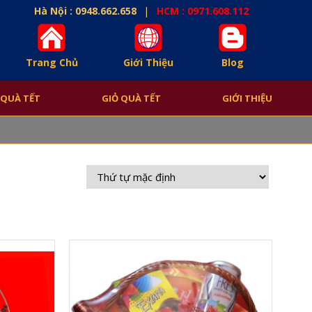
|
Hà Nội : 0948.662.658
HCM : 0971.608.112
Trang Chủ
Giới Thiệu
Blog
 QUÀ TẾT
GIỎ QUÀ TẾT
GIỚI THIỆU