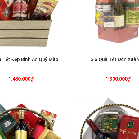
à Tết Đẹp Bình An Quý Mão
Giỏ Quà Tết Đón Xuân
1.480.000
₫
1.300.000
₫