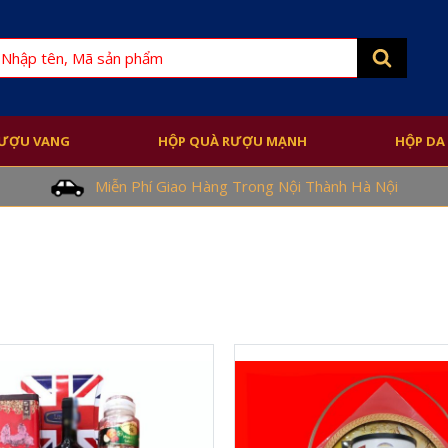
earch
or:
RƯỢU VANG
HỘP QUÀ RƯỢU MẠNH
HỘP DA
Miễn Phí Giao Hàng Trong Nội Thành Hà Nội