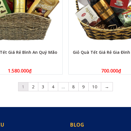
Tết Giá Rẻ Bình An Quý Mão
Giỏ Quà Tết Giá Rẻ Gia Đìn
1.580.000
₫
700.000
₫
1
2
3
4
…
8
9
10
→
ỆU
BLOG