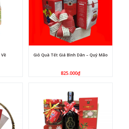
 Về
Giỏ Quà Tết Giá Bình Dân – Quý Mão
825.000
₫