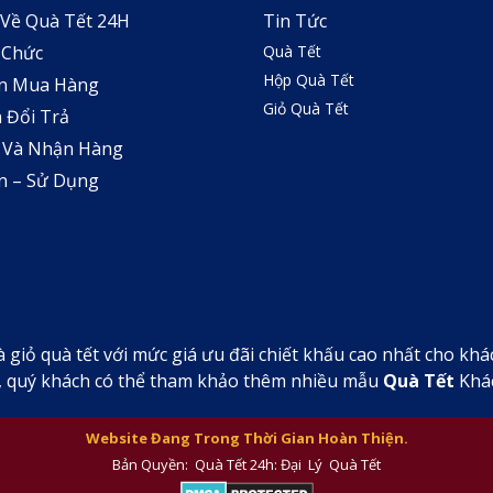
 Về Quà Tết 24H
Tin Tức
 Chức
Quà Tết
Hộp Quà Tết
n Mua Hàng
Giỏ Quà Tết
 Đổi Trả
 Và Nhận Hàng
n – Sử Dụng
à giỏ quà tết với mức giá ưu đãi chiết khấu cao nhất cho kh
H, quý khách có thể tham khảo thêm nhiều mẫu
Quà Tết
Khác
Website Đang Trong Thời Gian Hoàn Thiện.
Bản Quyền: Quà Tết 24h: Đại Lý Quà Tết