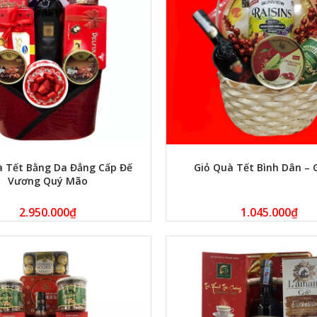
à Tết Bằng Da Đẳng Cấp Đế
Giỏ Quà Tết Bình Dân – 
Vương Quý Mão
2.950.000
₫
1.045.000
₫