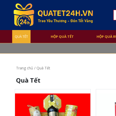
S
f
QUÀ TẾT
HỘP QUÀ TẾT
HỘP QUÀ 
Trang chủ
/ Quà Tết
Quà Tết