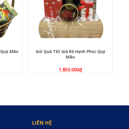
h Quý Mão
Giỏ Quà Tết Giá Rẻ Hạnh Phúc Quý
Mão
1.850.000
₫
LIÊN HỆ