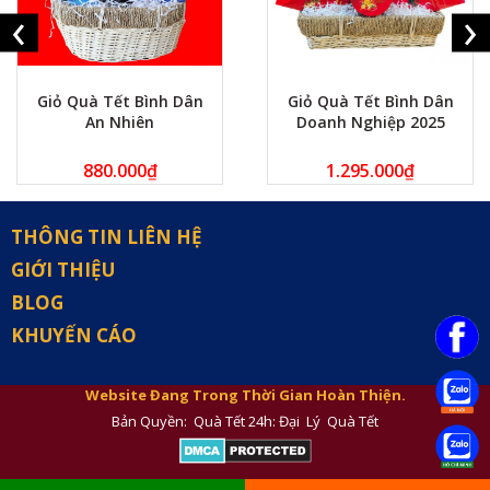
‹
›
Giỏ Quà Tết Bình Dân
Giỏ Quà Tết Bình Dân
An Nhiên
Doanh Nghiệp 2025
880.000
₫
1.295.000
₫
THÔNG TIN LIÊN HỆ
GIỚI THIỆU
BLOG
KHUYẾN CÁO
Website Đang Trong Thời Gian Hoàn Thiện.
Bản Quyền: Quà Tết 24h: Đại Lý Quà Tết