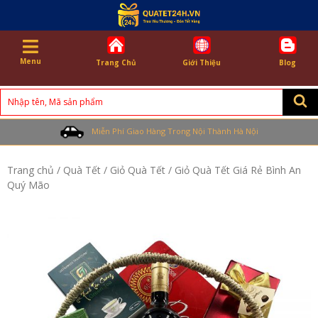
Menu
Trang Chủ
Giới Thiệu
Blog
Search
for:
Miễn Phí Giao Hàng Trong Nội Thành Hà Nội
Trang chủ
/
Quà Tết
/
Giỏ Quà Tết
/ Giỏ Quà Tết Giá Rẻ Bình An
Quý Mão