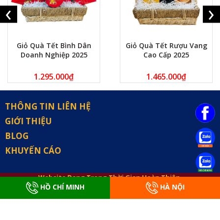
‹
›
Giỏ Quà Tết Bình Dân
Giỏ Quà Tết Rượu Vang
Doanh Nghiệp 2025
Cao Cấp 2025
1.295.000
₫
1.465.000
₫
THÔNG TIN LIÊN HỆ
GIỚI THIỆU
BLOG
KHUYẾN CÁO
Website Đang Trong Thời Gian Hoàn Thiện.
HỒ CHÍ MINH
HÀ NỘI
Bản Quyền: Quà Tết 24h: Đại Lý Quà Tết