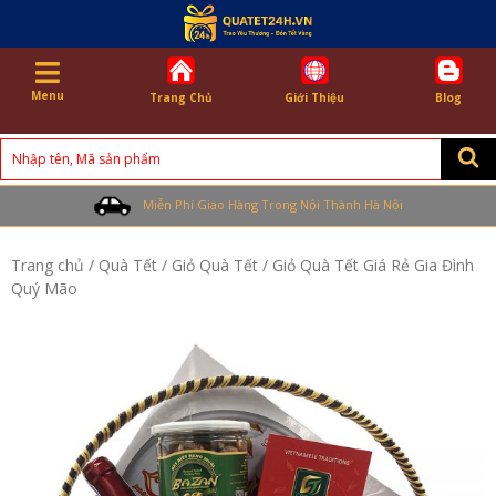
Menu
Trang Chủ
Giới Thiệu
Blog
Search
for:
Miễn Phí Giao Hàng Trong Nội Thành Hà Nội
Trang chủ
/
Quà Tết
/
Giỏ Quà Tết
/ Giỏ Quà Tết Giá Rẻ Gia Đình
Quý Mão