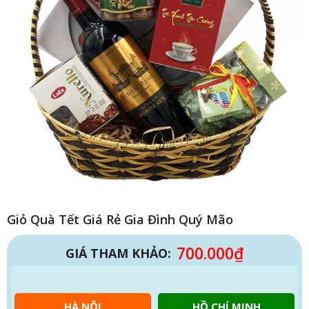
Giỏ Quà Tết Giá Rẻ Gia Đình Quý Mão
700.000
₫
GIÁ THAM KHẢO:
HÀ NỘI
HỒ CHÍ MINH