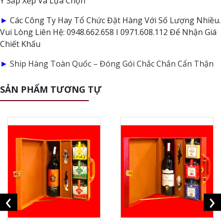
Ý Sắp Xếp Và Lựa Chọn
►
Các Công Ty Hay Tổ Chức Đặt Hàng Với Số Lượng Nhiều.
Vui Lòng Liên Hệ: 0948.662.658 I 0971.608.112 Để Nhận Giá
Chiết Khấu
►
Ship Hàng Toàn Quốc – Đóng Gói Chắc Chắn Cẩn Thận
SẢN PHẨM TƯƠNG TỰ
‹
›