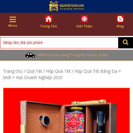
Menu
Trang Chủ
Giới Thiệu
Blog
Search
for:
Miễn Phí Giao Hàng Trong Nội Thành Hà Nội
Trang chủ
/
Quà Tết
/
Hộp Quà Tết
/ Hộp Quà Tết Bằng Da +
Mứt + Hạt Doanh Nghiệp 2025