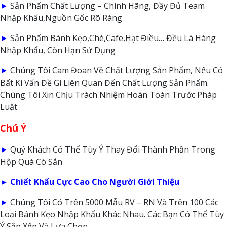
►
Sản Phẩm Chất Lượng – Chính Hãng, Đầy Đủ Team
Nhập Khẩu,Nguồn Gốc Rõ Ràng
►
Sản Phẩm Bánh Kẹo,Chè,Cafe,Hạt Điều… Đều Là Hàng
Nhập Khẩu, Còn Hạn Sử Dụng
►
Chúng Tôi Cam Đoan Về Chất Lượng Sản Phẩm, Nếu Có
Bất Kì Vấn Đề Gì Liên Quan Đến Chất Lượng Sản Phẩm.
Chúng Tôi Xin Chịu Trách Nhiệm Hoàn Toàn Trước Pháp
Luật.
Chú Ý
►
Quý Khách Có Thể Tùy Ý Thay Đổi Thành Phần Trong
Hộp Quà Có Sẵn
► Chiết Khấu Cực Cao Cho Người Giới Thiệu
►
Chúng Tôi Có Trên 5000 Mẫu RV – RN Và Trên 100 Các
Loại Bánh Kẹo Nhập Khẩu Khác Nhau. Các Bạn Có Thể Tùy
Ý Sắp Xếp Và Lựa Chọn