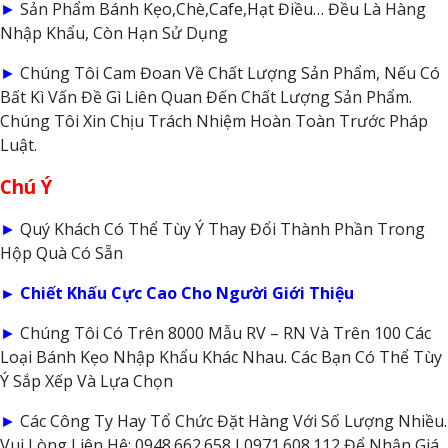
►
Sản Phẩm Bánh Kẹo,Chè,Cafe,Hạt Điều… Đều Là Hàng
Nhập Khẩu, Còn Hạn Sử Dụng
►
Chúng Tôi Cam Đoan Về Chất Lượng Sản Phẩm, Nếu Có
Bất Kì Vấn Đề Gì Liên Quan Đến Chất Lượng Sản Phẩm.
Chúng Tôi Xin Chịu Trách Nhiệm Hoàn Toàn Trước Pháp
Luật.
Chú Ý
►
Quý Khách Có Thể Tùy Ý Thay Đổi Thành Phần Trong
Hộp Quà Có Sẵn
► Chiết Khấu Cực Cao Cho Người Giới Thiệu
►
Chúng Tôi Có Trên 8000 Mẫu RV – RN Và Trên 100 Các
Loại Bánh Kẹo Nhập Khẩu Khác Nhau. Các Bạn Có Thể Tùy
Ý Sắp Xếp Và Lựa Chọn
►
Các Công Ty Hay Tổ Chức Đặt Hàng Với Số Lượng Nhiều.
Vui Lòng Liên Hệ: 0948.662.658 I 0971.608.112 Để Nhận Giá