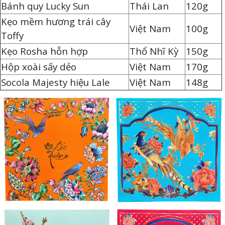
Bánh quy Lucky Sun
Thái Lan
120g
Kẹo mềm hương trái cây
Việt Nam
100g
Toffy
Kẹo Rosha hỗn hợp
Thổ Nhĩ Kỳ
150g
Hộp xoài sấy dẻo
Việt Nam
170g
Socola Majesty hiệu Lale
Việt Nam
148g