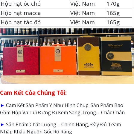
Hộp hạt óc chó
Việt Nam
170g
Hộp hạt macca
Việt Nam
165g
Hộp hạt táo đỏ
Việt Nam
165g
Cam Kết Của Chúng Tôi:
►
Cam Kết Sản Phẩm Y Như Hình Chụp. Sản Phẩm Bao
Gồm Hộp Và Túi Đựng Đi Kèm Sang Trọng – Chắc Chắn
►
Sản Phẩm Chất Lượng – Chính Hãng, Đầy Đủ Team
Nhập Khẩu,Nguồn Gốc Rõ Ràng