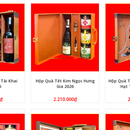
Tài Khai
Hộp Quà Tết Kim Ngọc Hưng
Hộp Quà T
6
Gia 2026
Hạt 
₫
2.210.000
₫
2