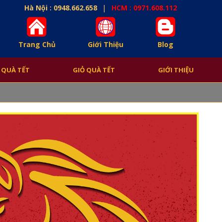
|
Hà Nội : 0948.662.658
HCM : 0971.608.112
Trang Chủ
Giới Thiệu
Blog
 QUÀ TẾT
GIỎ QUÀ TẾT
GIỚI THIỆU