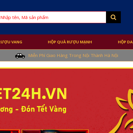
earch
or:
RƯỢU VANG
HỘP QUÀ RƯỢU MẠNH
HỘP DA
Miễn Phí Giao Hàng Trong Nội Thành Hà Nội