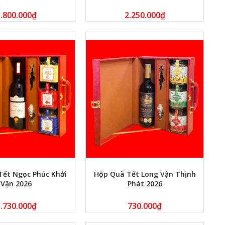
.800.000
₫
2.250.000
₫
Tết Ngọc Phúc Khởi
Hộp Quà Tết Long Vận Thịnh
Vận 2026
Phát 2026
.730.000
₫
730.000
₫