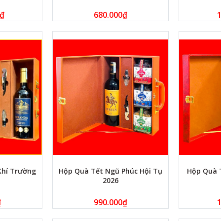
₫
680.000
₫
1
Khí Trường
Hộp Quà Tết Ngũ Phúc Hội Tụ
Hộp Quà 
2026
₫
990.000
₫
1