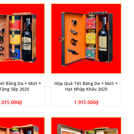
ết Bằng Da + Mứt +
Hộp Quà Tết Bằng Da + Mứt +
Tặng Sếp 2025
Hạt Nhập Khẩu 2025
.015.000
₫
1.915.000
₫