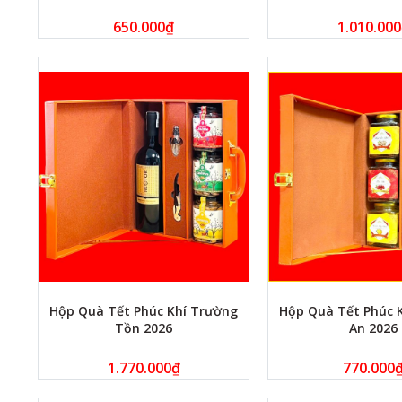
650.000
₫
1.010.000
Hộp Quà Tết Phúc Khí Trường
Hộp Quà Tết Phúc 
Tồn 2026
An 2026
1.770.000
₫
770.000