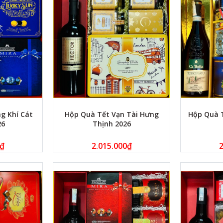
g Khí Cát
Hộp Quà Tết Vạn Tài Hưng
Hộp Quà 
26
Thịnh 2026
₫
2.015.000
₫
2