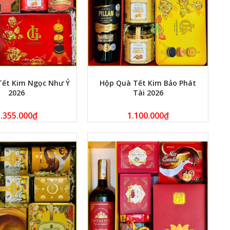
Tết Kim Ngọc Như Ý
Hộp Quà Tết Kim Bảo Phát
2026
Tài 2026
.355.000
₫
1.100.000
₫